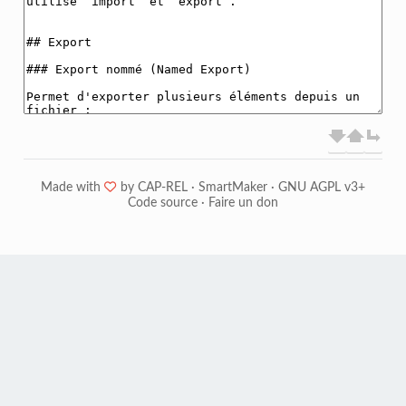
Made with
❤
by
CAP-REL
·
SmartMaker
·
GNU AGPL v3+
Code source
·
Faire un don