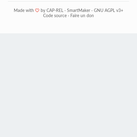
Made with
❤
by
CAP-REL
·
SmartMaker
·
GNU AGPL v3+
Code source
·
Faire un don