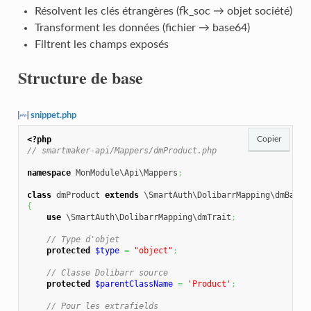
Résolvent les clés étrangères (fk_soc → objet société)
Transforment les données (fichier → base64)
Filtrent les champs exposés
Structure de base
snippet.php
<?php
Copier
// smartmaker-api/Mappers/dmProduct.php
namespace
 MonModule\Api\Mappers
;
class
 dmProduct 
extends
{
use
 \SmartAuth\DolibarrMapping\dmTrait
;
// Type d'objet
protected
$type
=
"object"
;
// Classe Dolibarr source
protected
$parentClassName
=
'Product'
;
// Pour les extrafields