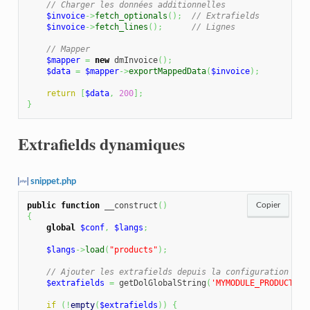
// Charger les données additionnelles
$invoice
->
fetch_optionals
(
)
;
// Extrafields
$invoice
->
fetch_lines
(
)
;
// Lignes
// Mapper
$mapper
=
new
 dmInvoice
(
)
;
$data
=
$mapper
->
exportMappedData
(
$invoice
)
;
return
[
$data
,
200
]
;
}
Extrafields dynamiques
snippet.php
public
function
 __construct
(
)
Copier
{
global
$conf
,
$langs
;
$langs
->
load
(
"products"
)
;
// Ajouter les extrafields depuis la configuration
$extrafields
=
 getDolGlobalString
(
'MYMODULE_PRODUCT_EX
if
(
!
empty
(
$extrafields
)
)
{