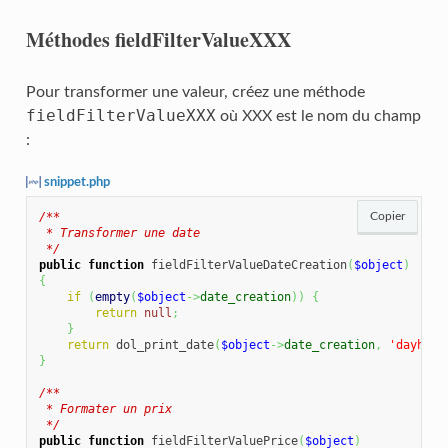
Méthodes fieldFilterValueXXX
Pour transformer une valeur, créez une méthode
fieldFilterValueXXX
où XXX est le nom du champ
:
snippet.php
/**

Copier
 * Transformer une date

 */
public
function
 fieldFilterValueDateCreation
(
$object
)
{
if
(
empty
(
$object
->
date_creation
)
)
{
return
null
;
}
return
 dol_print_date
(
$object
->
date_creation
,
'dayhour
}
/**

 * Formater un prix

 */
public
function
 fieldFilterValuePrice
(
$object
)