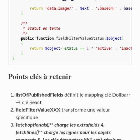
return
'data:image/'
.
$ext
.
';base64,'
.
base64_
}
/**

     * Statut en texte

     */
public
function
 fieldFilterValueStatus
(
$object
)
{
return
$object
->
status
==
1
 ? 
'active'
:
'inactive
}
}
Points clés à retenir
listOfPublishedFields
définit le mapping clé Dolibarr
→ clé React
fieldFilterValueXXX
transforme une valeur
spécifique
fetch
optionals()** charge les extrafields 4.
fetch
lines()** charge les lignes pour les objets
composés 5. Les clés étrangères (fk
*) sont résolues