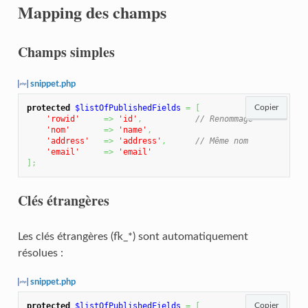
Mapping des champs
Champs simples
snippet.php
protected
$listOfPublishedFields
=
[
Copier
'rowid'
=>
'id'
,
// Renommage
'nom'
=>
'name'
,
'address'
=>
'address'
,
// Même nom
'email'
=>
'email'
]
;
Clés étrangères
Les clés étrangères (fk_*) sont automatiquement
résolues :
snippet.php
protected
$listOfPublishedFields
=
[
Copier