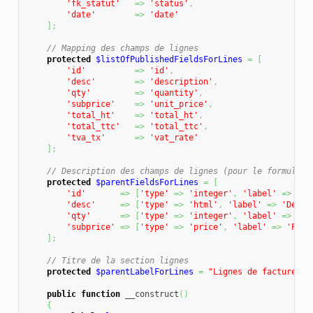
'fk_statut'
=>
'status'
,
'date'
=>
'date'
]
;
// Mapping des champs de lignes
protected
$listOfPublishedFieldsForLines
=
[
'id'
=>
'id'
,
'desc'
=>
'description'
,
'qty'
=>
'quantity'
,
'subprice'
=>
'unit_price'
,
'total_ht'
=>
'total_ht'
,
'total_ttc'
=>
'total_ttc'
,
'tva_tx'
=>
'vat_rate'
]
;
// Description des champs de lignes (pour le formulair
protected
$parentFieldsForLines
=
[
'id'
=>
[
'type'
=>
'integer'
,
'label'
=>
'ID
'desc'
=>
[
'type'
=>
'html'
,
'label'
=>
'Descr
'qty'
=>
[
'type'
=>
'integer'
,
'label'
=>
'Qu
'subprice'
=>
[
'type'
=>
'price'
,
'label'
=>
'Prix
]
;
// Titre de la section lignes
protected
$parentLabelForLines
=
"Lignes de facture"
;
public
function
 __construct
(
)
{