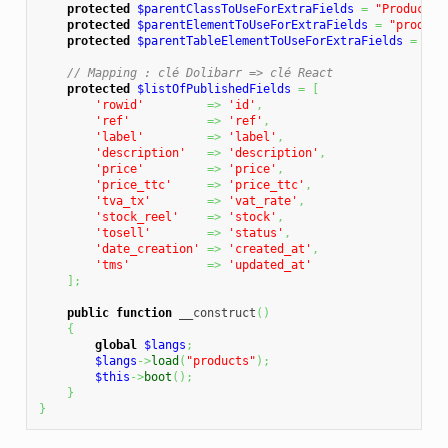
protected
$parentClassToUseForExtraFields
=
"Product"
;
protected
$parentElementToUseForExtraFields
=
"product
protected
$parentTableElementToUseForExtraFields
=
'pr
// Mapping : clé Dolibarr => clé React
protected
$listOfPublishedFields
=
[
'rowid'
=>
'id'
,
'ref'
=>
'ref'
,
'label'
=>
'label'
,
'description'
=>
'description'
,
'price'
=>
'price'
,
'price_ttc'
=>
'price_ttc'
,
'tva_tx'
=>
'vat_rate'
,
'stock_reel'
=>
'stock'
,
'tosell'
=>
'status'
,
'date_creation'
=>
'created_at'
,
'tms'
=>
'updated_at'
]
;
public
function
 __construct
(
)
{
global
$langs
;
$langs
->
load
(
"products"
)
;
$this
->
boot
(
)
;
}
}