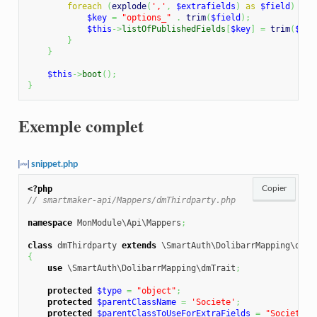
foreach
(
explode
(
','
,
$extrafields
)
as
$field
)
{
$key
=
"options_"
.
trim
(
$field
)
;
$this
->
listOfPublishedFields
[
$key
]
=
trim
(
$fie
}
}
$this
->
boot
(
)
;
}
Exemple complet
snippet.php
<?php
Copier
// smartmaker-api/Mappers/dmThirdparty.php
namespace
 MonModule\Api\Mappers
;
class
 dmThirdparty 
extends
{
use
 \SmartAuth\DolibarrMapping\dmTrait
;
protected
$type
=
"object"
;
protected
$parentClassName
=
'Societe'
;
protected
$parentClassToUseForExtraFields
=
"Societe"
;