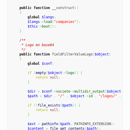
public
function
 __construct
(
)
{
global
$langs
;
$langs
->
load
(
"companies"
)
;
$this
->
boot
(
)
;
}
/**

     * Logo en base64

     */
public
function
 fieldFilterValueLogo
(
$object
)
{
global
$conf
;
if
(
empty
(
$object
->
logo
)
)
{
return
null
;
}
$dir
=
$conf
->
societe
->
multidir_output
[
$object
->
en
$path
=
$dir
.
"/"
.
$object
->
id
.
"/logos/"
.
$ob
if
(
!
file_exists
(
$path
)
)
{
return
null
;
}
$ext
=
pathinfo
(
$path
,
 PATHINFO_EXTENSION
)
;
$content
=
file_get_contents
(
$path
)
;