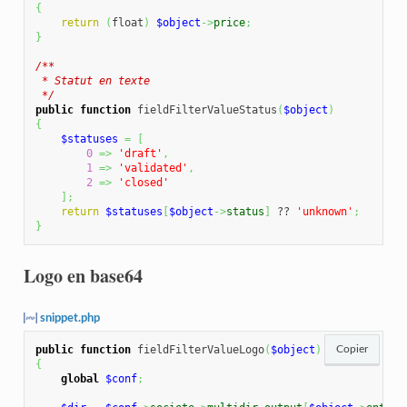
{
return
(
float
)
$object
->
price
;
}
/**

 * Statut en texte

 */
public
function
 fieldFilterValueStatus
(
$object
)
{
$statuses
=
[
0
=>
'draft'
,
1
=>
'validated'
,
2
=>
'closed'
]
;
return
$statuses
[
$object
->
status
]
 ?? 
'unknown'
;
}
Logo en base64
snippet.php
public
function
 fieldFilterValueLogo
(
$object
)
Copier
{
global
$conf
;