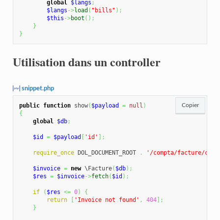
global
$langs
;
$langs
->
load
(
"bills"
)
;
$this
->
boot
(
)
;
}
}
Utilisation dans un controller
snippet.php
public
function
 show
(
$payload
=
null
)
Copier
{
global
$db
;
$id
=
$payload
[
'id'
]
;
require_once
 DOL_DOCUMENT_ROOT 
.
'/compta/facture/clas
$invoice
=
new
 \Facture
(
$db
)
;
$res
=
$invoice
->
fetch
(
$id
)
;
if
(
$res
<=
0
)
{
return
[
'Invoice not found'
,
404
]
;
}