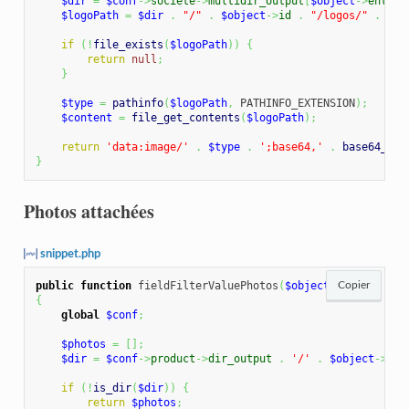
$dir
=
$conf
->
societe
->
multidir_output
[
$object
->
entity
$logoPath
=
$dir
.
"/"
.
$object
->
id
.
"/logos/"
.
$ob
if
(
!
file_exists
(
$logoPath
)
)
{
return
null
;
}
$type
=
pathinfo
(
$logoPath
,
 PATHINFO_EXTENSION
)
;
$content
=
file_get_contents
(
$logoPath
)
;
return
'data:image/'
.
$type
.
';base64,'
.
base64_enc
}
Photos attachées
snippet.php
public
function
 fieldFilterValuePhotos
(
$object
)
Copier
{
global
$conf
;
$photos
=
[
]
;
$dir
=
$conf
->
product
->
dir_output
.
'/'
.
$object
->
ref
if
(
!
is_dir
(
$dir
)
)
{
return
$photos
;