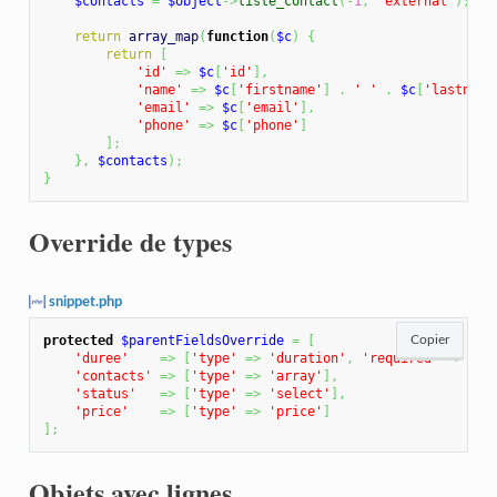
$contacts
=
$object
->
liste_contact
(
-
1
,
'external'
)
;
return
array_map
(
function
(
$c
)
{
return
[
'id'
=>
$c
[
'id'
]
,
'name'
=>
$c
[
'firstname'
]
.
' '
.
$c
[
'lastname
'email'
=>
$c
[
'email'
]
,
'phone'
=>
$c
[
'phone'
]
]
;
}
,
$contacts
)
;
}
Override de types
snippet.php
protected
$parentFieldsOverride
=
[
Copier
'duree'
=>
[
'type'
=>
'duration'
,
'required'
=>
're
'contacts'
=>
[
'type'
=>
'array'
]
,
'status'
=>
[
'type'
=>
'select'
]
,
'price'
=>
[
'type'
=>
'price'
]
]
;
Objets avec lignes