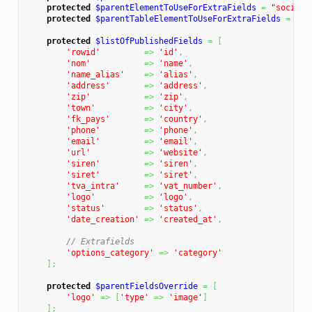
protected
$parentElementToUseForExtraFields
=
"societe
protected
$parentTableElementToUseForExtraFields
=
'so
protected
$listOfPublishedFields
=
[
'rowid'
=>
'id'
,
'nom'
=>
'name'
,
'name_alias'
=>
'alias'
,
'address'
=>
'address'
,
'zip'
=>
'zip'
,
'town'
=>
'city'
,
'fk_pays'
=>
'country'
,
'phone'
=>
'phone'
,
'email'
=>
'email'
,
'url'
=>
'website'
,
'siren'
=>
'siren'
,
'siret'
=>
'siret'
,
'tva_intra'
=>
'vat_number'
,
'logo'
=>
'logo'
,
'status'
=>
'status'
,
'date_creation'
=>
'created_at'
,
// Extrafields
'options_category'
=>
'category'
]
;
protected
$parentFieldsOverride
=
[
'logo'
=>
[
'type'
=>
'image'
]
]
;