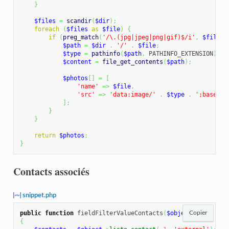
}
$files
=
scandir
(
$dir
)
;
foreach
(
$files
as
$file
)
{
if
(
preg_match
(
'/\.(jpg|jpeg|png|gif)$/i'
,
$file
)
)
$path
=
$dir
.
'/'
.
$file
;
$type
=
pathinfo
(
$path
,
 PATHINFO_EXTENSION
)
;
$content
=
file_get_contents
(
$path
)
;
$photos
[
]
=
[
'name'
=>
$file
,
'src'
=>
'data:image/'
.
$type
.
';base64,
]
;
}
}
return
$photos
;
}
Contacts associés
snippet.php
public
function
 fieldFilterValueContacts
(
$object
Copier
)
{