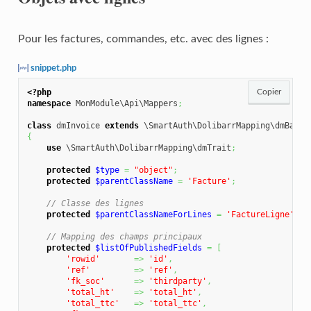
Pour les factures, commandes, etc. avec des lignes :
snippet.php
<?php
Copier
namespace
 MonModule\Api\Mappers
;
class
 dmInvoice 
extends
{
use
 \SmartAuth\DolibarrMapping\dmTrait
;
protected
$type
=
"object"
;
protected
$parentClassName
=
'Facture'
;
// Classe des lignes
protected
$parentClassNameForLines
=
'FactureLigne'
;
// Mapping des champs principaux
protected
$listOfPublishedFields
=
[
'rowid'
=>
'id'
,
'ref'
=>
'ref'
,
'fk_soc'
=>
'thirdparty'
,
'total_ht'
=>
'total_ht'
,
'total_ttc'
=>
'total_ttc'
,