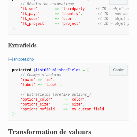
// Résolution automatique
'fk_soc'
=>
'thirdparty'
,
// ID → objet socié
'fk_pays'
=>
'country'
,
// ID → nom du pay
'fk_user'
=>
'user'
,
// ID → objet util
'fk_project'
=>
'project'
// ID → objet proj
]
;
Extrafields
snippet.php
protected
$listOfPublishedFields
=
[
Copier
// Champs standards
'rowid'
=>
'id'
,
'label'
=>
'label'
,
// Extrafields (préfixe options_)
'options_color'
=>
'color'
,
'options_size'
=>
'size'
,
'options_myfield'
=>
'my_custom_field'
]
;
Transformation de valeurs