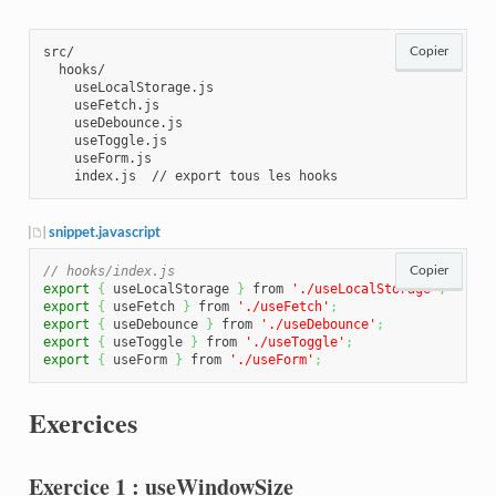
src/

Copier
  hooks/

    useLocalStorage.js

    useFetch.js

    useDebounce.js

    useToggle.js

    useForm.js

    index.js  // export tous les hooks
snippet.javascript
// hooks/index.js
Copier
export
{
 useLocalStorage 
}
 from 
'./useLocalStorage'
;
export
{
 useFetch 
}
 from 
'./useFetch'
;
export
{
 useDebounce 
}
 from 
'./useDebounce'
;
export
{
 useToggle 
}
 from 
'./useToggle'
;
export
{
 useForm 
}
 from 
'./useForm'
;
Exercices
Exercice 1 : useWindowSize