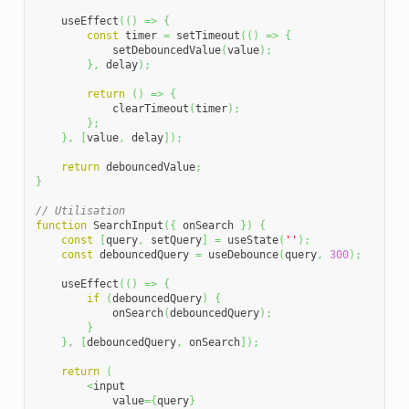
    useEffect
(
(
)
=>
{
const
 timer 
=
 setTimeout
(
(
)
=>
{
            setDebouncedValue
(
value
)
;
}
,
 delay
)
;
return
(
)
=>
{
            clearTimeout
(
timer
)
;
}
;
}
,
[
value
,
 delay
]
)
;
return
 debouncedValue
;
}
// Utilisation
function
 SearchInput
(
{
 onSearch 
}
)
{
const
[
query
,
 setQuery
]
=
 useState
(
''
)
;
const
 debouncedQuery 
=
 useDebounce
(
query
,
300
)
;
    useEffect
(
(
)
=>
{
if
(
debouncedQuery
)
{
            onSearch
(
debouncedQuery
)
;
}
}
,
[
debouncedQuery
,
 onSearch
]
)
;
return
(
<
input

            value
=
{
query
}