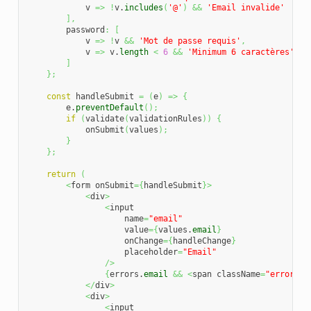
            v 
=>
!
v.
includes
(
'@'
)
&&
'Email invalide'
]
,
        password
:
[
            v 
=>
!
v 
&&
'Mot de passe requis'
,
            v 
=>
 v.
length
<
6
&&
'Minimum 6 caractères'
]
}
;
const
 handleSubmit 
=
(
e
)
=>
{
        e.
preventDefault
(
)
;
if
(
validate
(
validationRules
)
)
{
            onSubmit
(
values
)
;
}
}
;
return
(
<
form onSubmit
=
{
handleSubmit
}
>
<
div
>
<
input

                    name
=
"email"
                    value
=
{
values.
email
}
                    onChange
=
{
handleChange
}
                    placeholder
=
"Email"
/>
{
errors.
email
&&
<
span className
=
"error"
>
{
</
div
>
<
div
>
<
input
