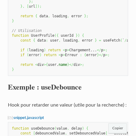
}
;
}
,
[
url
]
)
;
return
{
 data
,
 loading
,
 error 
}
;
}
// Utilisation
function
 UserProfile
(
{
 userId 
}
)
{
const
{
 data
:
 user
,
 loading
,
 error 
}
=
 useFetch
(
`
/
api
/
if
(
loading
)
return
<
p
>
Chargement...
</
p
>;
if
(
error
)
return
<
p
>
Erreur 
:
{
error
}
</
p
>;
return
<
div
>
{
user.
name
}
</
div
>;
}
Exemple : useDebounce
Hook pour retarder une valeur (utile pour la recherche) :
snippet.javascript
function
 useDebounce
(
value
,
 delay
)
{
Copier
const
[
debouncedValue
,
 setDebouncedValue
]
=
 useState
(
v