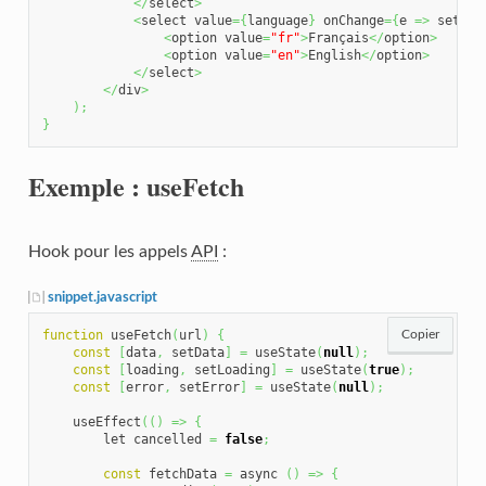
</
select
>
<
select value
=
{
language
}
 onChange
=
{
e 
=>
 setLan
<
option value
=
"fr"
>
Français
</
option
>
<
option value
=
"en"
>
English
</
option
>
</
select
>
</
div
>
)
;
}
Exemple : useFetch
Hook pour les appels
API
:
snippet.javascript
function
 useFetch
(
url
)
{
Copier
const
[
data
,
 setData
]
=
 useState
(
null
)
;
const
[
loading
,
 setLoading
]
=
 useState
(
true
)
;
const
[
error
,
 setError
]
=
 useState
(
null
)
;
    useEffect
(
(
)
=>
{
        let cancelled 
=
false
;
const
 fetchData 
=
 async 
(
)
=>
{