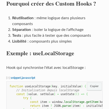
Pourquoi créer des Custom Hooks ?
Réutilisation
: même logique dans plusieurs
composants
Séparation
: isoler la logique de l'affichage
Tests
: plus facile à tester que des composants
Lisibilité
: composants plus simples
Exemple : useLocalStorage
Hook qui synchronise l'état avec localStorage :
snippet.javascript
function
 useLocalStorage
(
key
,
 initialValue
)
{
Copier
// Initialisation depuis localStorage
const
[
value
,
 setValue
]
=
 useState
(
(
)
=>
{
try
{
const
 item 
=
 window.
localStorage
.
getItem
(
key
)
;
return
 item 
?
 JSON.
parse
(
item
)
:
 initialValue
;