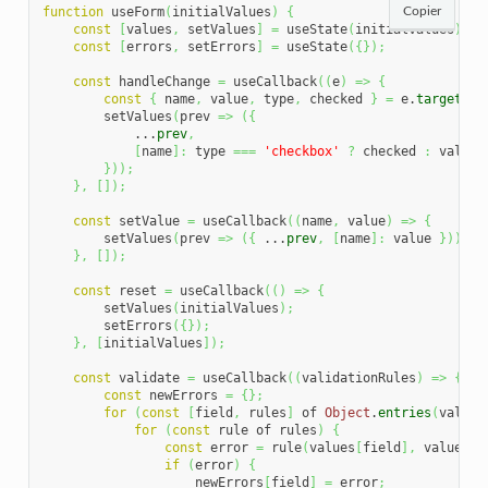
function
 useForm
(
initialValues
)
{
Copier
const
[
values
,
 setValues
]
=
 useState
(
initialValues
)
;
const
[
errors
,
 setErrors
]
=
 useState
(
{
}
)
;
const
 handleChange 
=
 useCallback
(
(
e
)
=>
{
const
{
 name
,
 value
,
 type
,
 checked 
}
=
 e.
target
;
        setValues
(
prev 
=>
(
{
            ...
prev
,
[
name
]
:
 type 
===
'checkbox'
?
 checked 
:
 value

}
)
)
;
}
,
[
]
)
;
const
 setValue 
=
 useCallback
(
(
name
,
 value
)
=>
{
        setValues
(
prev 
=>
(
{
 ...
prev
,
[
name
]
:
 value 
}
)
)
;
}
,
[
]
)
;
const
 reset 
=
 useCallback
(
(
)
=>
{
        setValues
(
initialValues
)
;
        setErrors
(
{
}
)
;
}
,
[
initialValues
]
)
;
const
 validate 
=
 useCallback
(
(
validationRules
)
=>
{
const
 newErrors 
=
{
}
;
for
(
const
[
field
,
 rules
]
 of 
Object
.
entries
(
valida
for
(
const
 rule of rules
)
{
const
 error 
=
 rule
(
values
[
field
]
,
 values
)
;
if
(
error
)
{
                    newErrors
[
field
]
=
 error
;