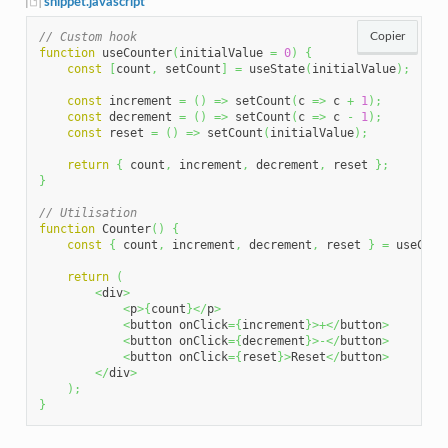
snippet.javascript
// Custom hook
Copier
function
 useCounter
(
initialValue 
=
0
)
{
const
[
count
,
 setCount
]
=
 useState
(
initialValue
)
;
const
 increment 
=
(
)
=>
 setCount
(
c 
=>
 c 
+
1
)
;
const
 decrement 
=
(
)
=>
 setCount
(
c 
=>
 c 
-
1
)
;
const
 reset 
=
(
)
=>
 setCount
(
initialValue
)
;
return
{
 count
,
 increment
,
 decrement
,
 reset 
}
;
}
// Utilisation
function
 Counter
(
)
{
const
{
 count
,
 increment
,
 decrement
,
 reset 
}
=
 useCoun
return
(
<
div
>
<
p
>
{
count
}
</
p
>
<
button onClick
=
{
increment
}
>+</
button
>
<
button onClick
=
{
decrement
}
>-</
button
>
<
button onClick
=
{
reset
}
>
Reset
</
button
>
</
div
>
)
;
}