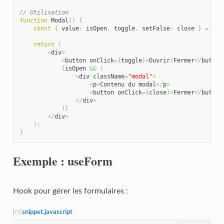
// Utilisation
function
 Modal
(
)
{
const
{
 value
:
 isOpen
,
 toggle
,
 setFalse
:
 close 
}
=
 use
return
(
<
div
>
<
button onClick
=
{
toggle
}
>
Ouvrir
/
Fermer
</
button
{
isOpen 
&&
(
<
div className
=
"modal"
>
<
p
>
Contenu du modal
</
p
>
<
button onClick
=
{
close
}
>
Fermer
</
button
</
div
>
)
}
</
div
>
)
;
}
Exemple : useForm
Hook pour gérer les formulaires :
snippet.javascript