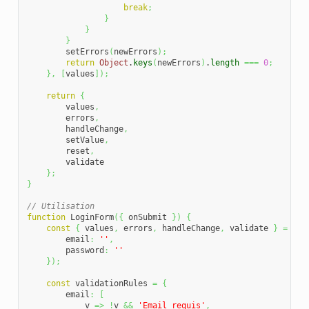
break
;
}
}
}
        setErrors
(
newErrors
)
;
return
Object
.
keys
(
newErrors
)
.
length
===
0
;
}
,
[
values
]
)
;
return
{
        values
,
        errors
,
        handleChange
,
        setValue
,
        reset
,
        validate

}
;
}
// Utilisation
function
 LoginForm
(
{
 onSubmit 
}
)
{
const
{
 values
,
 errors
,
 handleChange
,
 validate 
}
=
 use
        email
:
''
,
        password
:
''
}
)
;
const
 validationRules 
=
{
        email
:
[
            v 
=>
!
v 
&&
'Email requis'
,