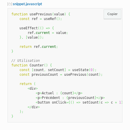
snippet.javascript
function
 usePrevious
(
value
)
{
Copier
const
 ref 
=
 useRef
(
)
;
    useEffect
(
(
)
=>
{
        ref.
current
=
 value
;
}
,
[
value
]
)
;
return
 ref.
current
;
}
// Utilisation
function
 Counter
(
)
{
const
[
count
,
 setCount
]
=
 useState
(
0
)
;
const
 previousCount 
=
 usePrevious
(
count
)
;
return
(
<
div
>
<
p
>
Actuel 
:
{
count
}
</
p
>
<
p
>
Précédent 
:
{
previousCount
}
</
p
>
<
button onClick
=
{
(
)
=>
 setCount
(
c 
=>
 c 
+
1
)
}
>+
</
div
>
)
;
}