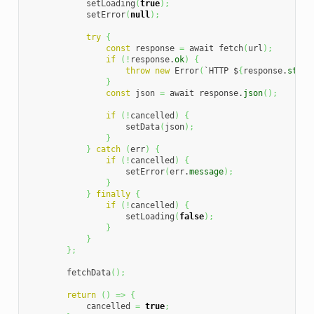
            setLoading
(
true
)
;
            setError
(
null
)
;
try
{
const
 response 
=
 await fetch
(
url
)
;
if
(
!
response.
ok
)
{
throw
new
 Error
(
`HTTP $
{
response.
statu
}
const
 json 
=
 await response.
json
(
)
;
if
(
!
cancelled
)
{
                    setData
(
json
)
;
}
}
catch
(
err
)
{
if
(
!
cancelled
)
{
                    setError
(
err.
message
)
;
}
}
finally
{
if
(
!
cancelled
)
{
                    setLoading
(
false
)
;
}
}
}
;
        fetchData
(
)
;
return
(
)
=>
{
            cancelled 
=
true
;