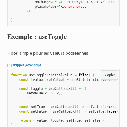
            onChange
=
{
e 
=>
 setQuery
(
e.
target
.
value
)
}
            placeholder
=
"Rechercher..."
/>
)
;
}
Exemple : useToggle
Hook simple pour les valeurs booléennes :
snippet.javascript
function
 useToggle
(
initialValue 
=
false
)
{
Copier
const
[
value
,
 setValue
]
=
 useState
(
initialValue
)
;
const
 toggle 
=
 useCallback
(
(
)
=>
{
        setValue
(
v 
=>
!
v
)
;
}
,
[
]
)
;
const
 setTrue 
=
 useCallback
(
(
)
=>
 setValue
(
true
)
,
[
]
)
;
const
 setFalse 
=
 useCallback
(
(
)
=>
 setValue
(
false
)
,
[
]
return
{
 value
,
 toggle
,
 setTrue
,
 setFalse 
}
;
}