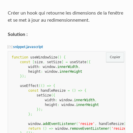
Créer un hook qui retourne les dimensions de la fenêtre
et se met à jour au redimensionnement.
Solution :
snippet.javascript
function
 useWindowSize
(
)
{
Copier
const
[
size
,
 setSize
]
=
 useState
(
{
        width
:
 window.
innerWidth
,
        height
:
 window.
innerHeight
}
)
;
    useEffect
(
(
)
=>
{
const
 handleResize 
=
(
)
=>
{
            setSize
(
{
                width
:
 window.
innerWidth
,
                height
:
 window.
innerHeight
}
)
;
}
;
        window.
addEventListener
(
'resize'
,
 handleResize
)
;
return
(
)
=>
 window.
removeEventListener
(
'resize'
,
 