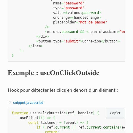
                    name
=
"password"
                    type
=
"password"
                    value
=
{
values.
password
}
                    onChange
=
{
handleChange
}
                    placeholder
=
"Mot de passe"
/>
{
errors.
password
&&
<
span className
=
"error
</
div
>
<
button type
=
"submit"
>
Connexion
</
button
>
</
form
>
)
;
}
Exemple : useOnClickOutside
Hook pour détecter les clics en dehors d'un élément :
snippet.javascript
function
 useOnClickOutside
(
ref
,
 handler
)
{
Copier
    useEffect
(
(
)
=>
{
const
 listener 
=
(
event
)
=>
{
if
(
!
ref.
current
||
 ref.
current
.
contains
(
event
return
;