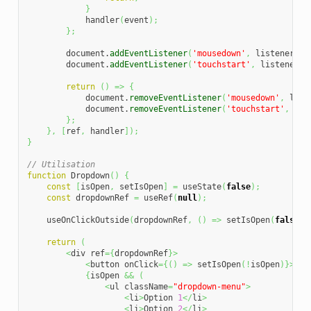
}
            handler
(
event
)
;
}
;
        document.
addEventListener
(
'mousedown'
,
 listener
)
;
        document.
addEventListener
(
'touchstart'
,
 listener
)
;
return
(
)
=>
{
            document.
removeEventListener
(
'mousedown'
,
 list
            document.
removeEventListener
(
'touchstart'
,
 lis
}
;
}
,
[
ref
,
 handler
]
)
;
}
// Utilisation
function
 Dropdown
(
)
{
const
[
isOpen
,
 setIsOpen
]
=
 useState
(
false
)
;
const
 dropdownRef 
=
 useRef
(
null
)
;
    useOnClickOutside
(
dropdownRef
,
(
)
=>
 setIsOpen
(
false
)
)
return
(
<
div ref
=
{
dropdownRef
}
>
<
button onClick
=
{
(
)
=>
 setIsOpen
(
!
isOpen
)
}
>
Men
{
isOpen 
&&
(
<
ul className
=
"dropdown-menu"
>
<
li
>
Option 
1
</
li
>
<
li
>
Option 
2
</
li
>