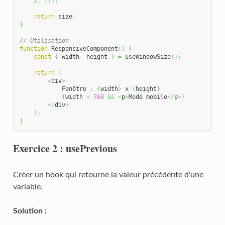
}
,
[
]
)
;
return
 size
;
}
// Utilisation
function
 ResponsiveComponent
(
)
{
const
{
 width
,
 height 
}
=
 useWindowSize
(
)
;
return
(
<
div
>
            Fenêtre 
:
{
width
}
 x 
{
height
}
{
width 
<
768
&&
<
p
>
Mode mobile
</
p
>
}
</
div
>
)
;
}
Exercice 2 : usePrevious
Créer un hook qui retourne la valeur précédente d'une
variable.
Solution :