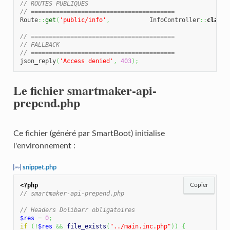
// ROUTES PUBLIQUES
// ========================================
Route
::
get
(
'public/info'
,
           InfoController
::
class
,
// ========================================
// FALLBACK
// ========================================
json_reply
(
'Access denied'
,
403
)
;
Le fichier smartmaker-api-
prepend.php
Ce fichier (généré par SmartBoot) initialise
l'environnement :
snippet.php
<?php
Copier
// smartmaker-api-prepend.php
// Headers Dolibarr obligatoires
$res
=
0
;
if
(
!
$res
&&
file_exists
(
"../main.inc.php"
)
)
{