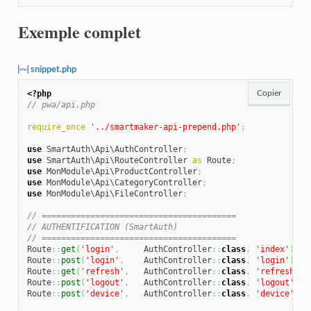
Exemple complet
snippet.php
<?php
Copier
// pwa/api.php
require_once
'../smartmaker-api-prepend.php'
;
use
 SmartAuth\Api\AuthController
;
use
 SmartAuth\Api\RouteController 
as
 Route
;
use
 MonModule\Api\ProductController
;
use
 MonModule\Api\CategoryController
;
use
 MonModule\Api\FileController
;
// ========================================
// AUTHENTIFICATION (SmartAuth)
// ========================================
Route
::
get
(
'login'
,
     AuthController
::
class
,
'index'
)
;
Route
::
post
(
'login'
,
    AuthController
::
class
,
'login'
)
;
Route
::
get
(
'refresh'
,
   AuthController
::
class
,
'refresh'
)
;
Route
::
post
(
'logout'
,
   AuthController
::
class
,
'logout'
,
t
Route
::
post
(
'device'
,
   AuthController
::
class
,
'device'
,
t