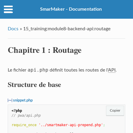
SmarMaker - Documentation
Docs
»
15_training:module8-backend-api:routage
Chapitre 1 : Routage
api.php
Le fichier
définit toutes les routes de l'
API
.
Structure de base
snippet.php
<?php
Copier
// pwa/api.php
require_once
'../smartmaker-api-prepend.php'
;