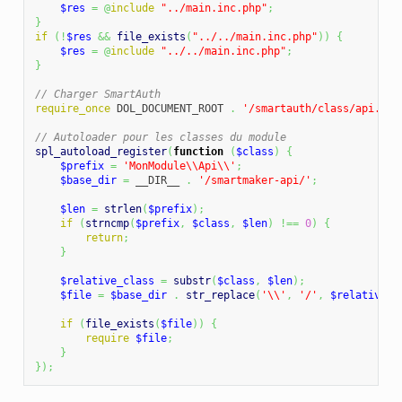
$res
=
@
include
"../main.inc.php"
;
}
if
(
!
$res
&&
file_exists
(
"../../main.inc.php"
)
)
{
$res
=
@
include
"../../main.inc.php"
;
}
// Charger SmartAuth
require_once
 DOL_DOCUMENT_ROOT 
.
'/smartauth/class/api.cla
// Autoloader pour les classes du module
spl_autoload_register
(
function
(
$class
)
{
$prefix
=
'MonModule\\Api\\'
;
$base_dir
=
 __DIR__ 
.
'/smartmaker-api/'
;
$len
=
strlen
(
$prefix
)
;
if
(
strncmp
(
$prefix
,
$class
,
$len
)
!==
0
)
{
return
;
}
$relative_class
=
substr
(
$class
,
$len
)
;
$file
=
$base_dir
.
str_replace
(
'\\'
,
'/'
,
$relative_c
if
(
file_exists
(
$file
)
)
{
require
$file
;
}
}
)
;