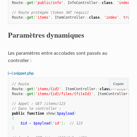
Route
::
get
(
'public/info'
,
 InfoController
::
class
,
'index'
)
;
// Route protégée (token JWT requis)
Route
::
get
(
'items'
,
 ItemController
::
class
,
'index'
,
true
)
;
Paramètres dynamiques
Les paramètres entre accolades sont passés au
controller :
snippet.php
// Route
Copier
Route
::
get
(
'items/{id}'
,
 ItemController
::
class
,
'show'
,
tr
Route
::
get
(
'items/{id}/files/{fileId}'
,
 ItemController
::
cl
// Appel : GET /items/123
// Dans le controller :
public
function
 show
(
$payload
)
{
$id
=
$payload
[
'id'
]
;
// 123
}