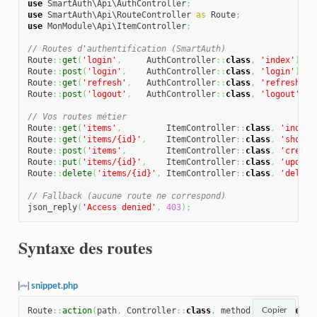
use
 SmartAuth\Api\AuthController
;
use
 SmartAuth\Api\RouteController 
as
 Route
;
use
 MonModule\Api\ItemController
;
// Routes d'authentification (SmartAuth)
Route
::
get
(
'login'
,
     AuthController
::
class
,
'index'
)
;
Route
::
post
(
'login'
,
    AuthController
::
class
,
'login'
)
;
Route
::
get
(
'refresh'
,
   AuthController
::
class
,
'refresh'
)
;
Route
::
post
(
'logout'
,
   AuthController
::
class
,
'logout'
,
t
// Vos routes métier
Route
::
get
(
'items'
,
         ItemController
::
class
,
'index'
Route
::
get
(
'items/{id}'
,
    ItemController
::
class
,
'show'
,
Route
::
post
(
'items'
,
        ItemController
::
class
,
'create
Route
::
put
(
'items/{id}'
,
    ItemController
::
class
,
'update
Route
::
delete
(
'items/{id}'
,
 ItemController
::
class
,
'delete
// Fallback (aucune route ne correspond)
json_reply
(
'Access denied'
,
403
)
;
Syntaxe des routes
snippet.php
Route
::
action
(
path
,
 Controller
::
class
,
 method
,
protected
Copier
)
;