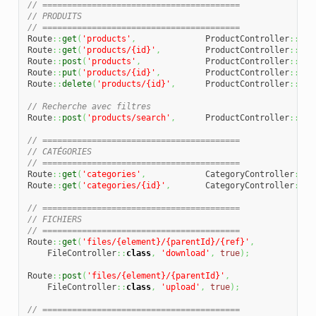
// ========================================
// PRODUITS
// ========================================
Route
::
get
(
'products'
,
              ProductController
::
cla
Route
::
get
(
'products/{id}'
,
         ProductController
::
cla
Route
::
post
(
'products'
,
             ProductController
::
cla
Route
::
put
(
'products/{id}'
,
         ProductController
::
cla
Route
::
delete
(
'products/{id}'
,
      ProductController
::
cla
// Recherche avec filtres
Route
::
post
(
'products/search'
,
      ProductController
::
cla
// ========================================
// CATÉGORIES
// ========================================
Route
::
get
(
'categories'
,
            CategoryController
::
cl
Route
::
get
(
'categories/{id}'
,
       CategoryController
::
cl
// ========================================
// FICHIERS
// ========================================
Route
::
get
(
'files/{element}/{parentId}/{ref}'
,
    FileController
::
class
,
'download'
,
true
)
;
Route
::
post
(
'files/{element}/{parentId}'
,
    FileController
::
class
,
'upload'
,
true
)
;
// ========================================