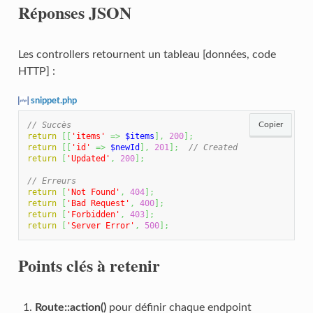
Réponses JSON
Les controllers retournent un tableau [données, code
HTTP] :
snippet.php
// Succès
Copier
return
[
[
'items'
=>
$items
]
,
200
]
;
return
[
[
'id'
=>
$newId
]
,
201
]
;
// Created
return
[
'Updated'
,
200
]
;
// Erreurs
return
[
'Not Found'
,
404
]
;
return
[
'Bad Request'
,
400
]
;
return
[
'Forbidden'
,
403
]
;
return
[
'Server Error'
,
500
]
;
Points clés à retenir
Route::action()
pour définir chaque endpoint