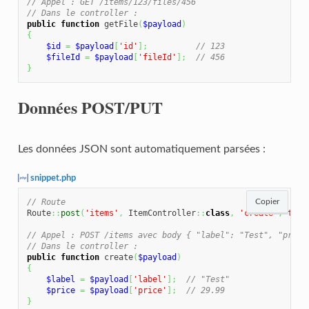
// Appel : GET /items/123/files/456
// Dans le controller :
public
function
 getFile
(
$payload
)
{
$id
=
$payload
[
'id'
]
;
// 123
$fileId
=
$payload
[
'fileId'
]
;
// 456
}
Données POST/PUT
Les données JSON sont automatiquement parsées :
snippet.php
// Route
Copier
Route
::
post
(
'items'
,
 ItemController
::
class
,
'create'
,
true
// Appel : POST /items avec body { "label": "Test", "price
// Dans le controller :
public
function
 create
(
$payload
)
{
$label
=
$payload
[
'label'
]
;
// "Test"
$price
=
$payload
[
'price'
]
;
// 29.99
}