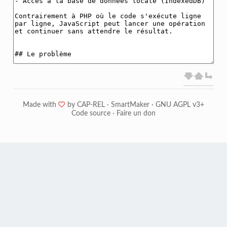
Made with
❤
by
CAP-REL
·
SmartMaker
·
GNU AGPL v3+
Code source
·
Faire un don