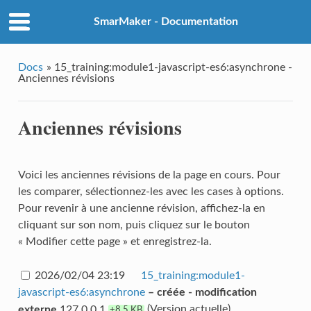
SmarMaker - Documentation
Docs
»
15_training:module1-javascript-es6:asynchrone -
Anciennes révisions
Anciennes révisions
Voici les anciennes révisions de la page en cours. Pour
les comparer, sélectionnez-les avec les cases à options.
Pour revenir à une ancienne révision, affichez-la en
cliquant sur son nom, puis cliquez sur le bouton
« Modifier cette page » et enregistrez-la.
2026/02/04 23:19
15_training:module1-
javascript-es6:asynchrone
– créée - modification
(Version actuelle)
externe
127.0.0.1
+8.5 KB