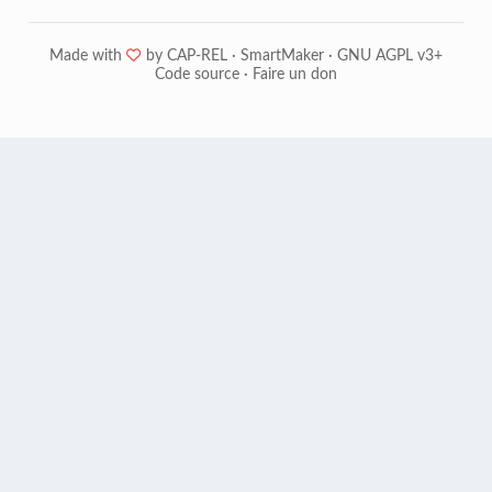
Made with
❤
by
CAP-REL
·
SmartMaker
·
GNU AGPL v3+
Code source
·
Faire un don