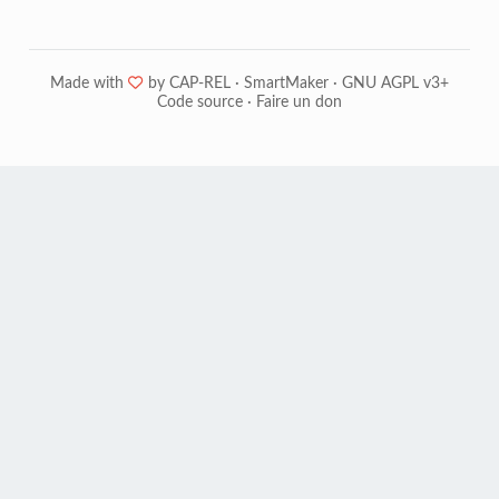
Made with
❤
by
CAP-REL
·
SmartMaker
·
GNU AGPL v3+
Code source
·
Faire un don