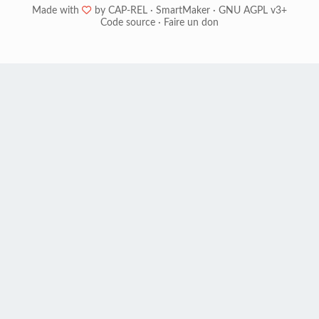
Made with
❤
by
CAP-REL
·
SmartMaker
·
GNU AGPL v3+
Code source
·
Faire un don