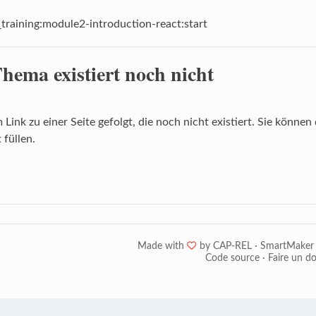
training:module2-introduction-react:start
Thema existiert noch nicht
m Link zu einer Seite gefolgt, die noch nicht existiert. Sie könne
 füllen.
Made with
❤
by
CAP-REL
·
SmartMaker
Code source
·
Faire un d