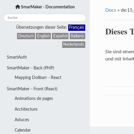
SmarMaker - Documentation
Docs
»
de:15_
Dieses 
Übersetzungen dieser Seite:
Français
Deutsch
English
Español
Italiano
Nederlands
Sie sind eine
SmartAuth
und mit Inhalt
SmartMaker - Back (PHP)
Mapping Dolibarr - React
SmartMaker - Front (React)
Animations de pages
Architecture
Astuces
Calendar