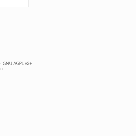
·
GNU AGPL v3+
on