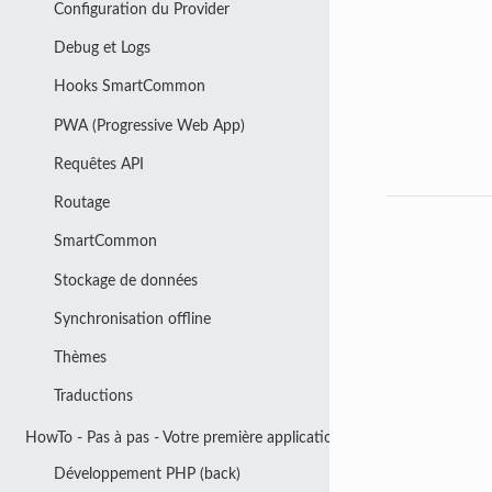
Configuration du Provider
Debug et Logs
Hooks SmartCommon
PWA (Progressive Web App)
Requêtes API
Routage
SmartCommon
Stockage de données
Synchronisation offline
Thèmes
Traductions
HowTo - Pas à pas - Votre première application
Développement PHP (back)