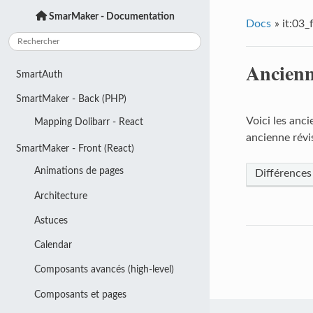
SmarMaker - Documentation
Docs
»
it:03_
Ancienn
SmartAuth
SmartMaker - Back (PHP)
Voici les anci
Mapping Dolibarr - React
ancienne révis
SmartMaker - Front (React)
Animations de pages
Différences
Architecture
Astuces
Calendar
Composants avancés (high-level)
Composants et pages