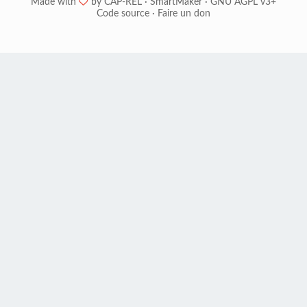
Made with
❤
by
CAP-REL
·
SmartMaker
·
GNU AGPL v3+
Code source
·
Faire un don