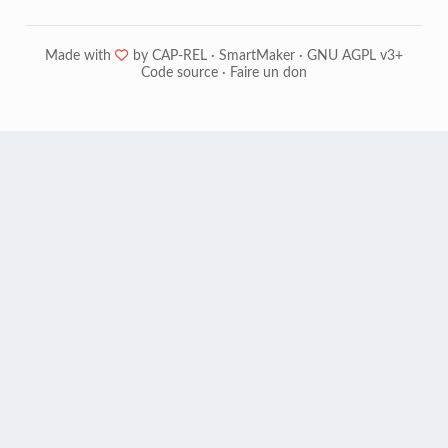
Made with
❤
by
CAP-REL
·
SmartMaker
·
GNU AGPL v3+
Code source
·
Faire un don