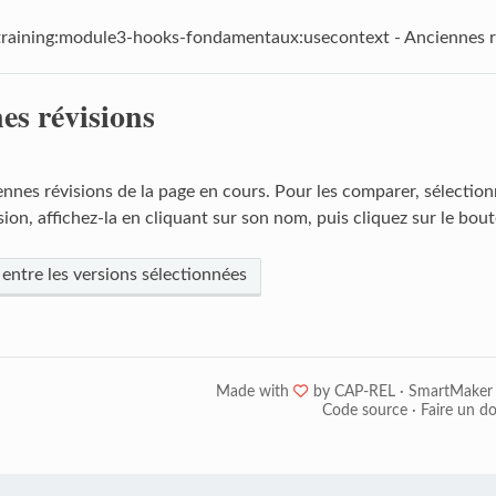
_training:module3-hooks-fondamentaux:usecontext - Anciennes r
es révisions
ennes révisions de la page en cours. Pour les comparer, sélection
ion, affichez-la en cliquant sur son nom, puis cliquez sur le bout
 entre les versions sélectionnées
Made with
❤
by
CAP-REL
·
SmartMaker
Code source
·
Faire un d