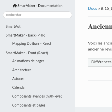
SmarMaker - Documentation
Docs
»
it:15
Ancienn
SmartAuth
SmartMaker - Back (PHP)
Voici les anci
Mapping Dolibarr - React
ancienne révis
SmartMaker - Front (React)
Animations de pages
Différences
Architecture
Astuces
Calendar
Composants avancés (high-level)
Composants et pages