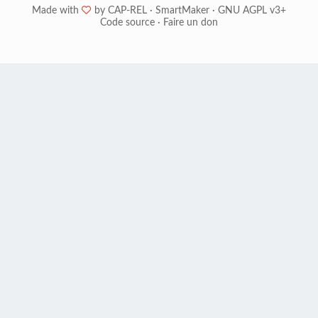
Made with
❤
by
CAP-REL
·
SmartMaker
·
GNU AGPL v3+
Code source
·
Faire un don