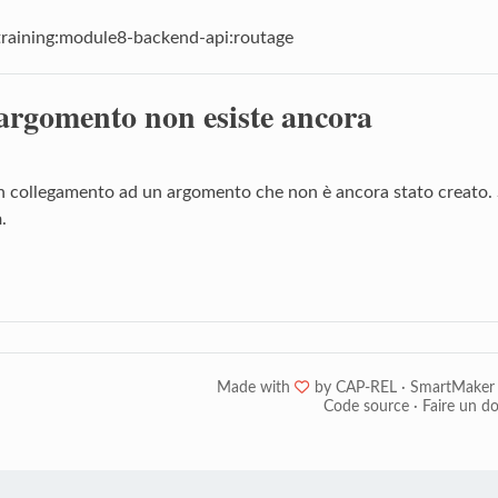
training:module8-backend-api:routage
argomento non esiste ancora
n collegamento ad un argomento che non è ancora stato creato. S
a
.
Made with
❤
by
CAP-REL
·
SmartMaker
Code source
·
Faire un d