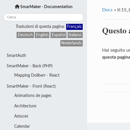
SmarMaker - Documentation
Docs
»
it:15_
Questo 
Traduzioni di questa pagina:
Français
Deutsch
English
Español
Italiano
Nederlands
Hai seguito u
SmartAuth
questa pagin
SmartMaker - Back (PHP)
Mapping Dolibarr - React
SmartMaker - Front (React)
Animations de pages
Architecture
Astuces
Calendar