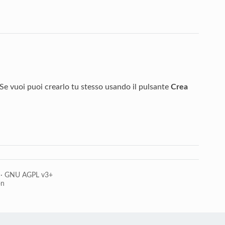
e vuoi puoi crearlo tu stesso usando il pulsante
Crea
·
GNU AGPL v3+
on