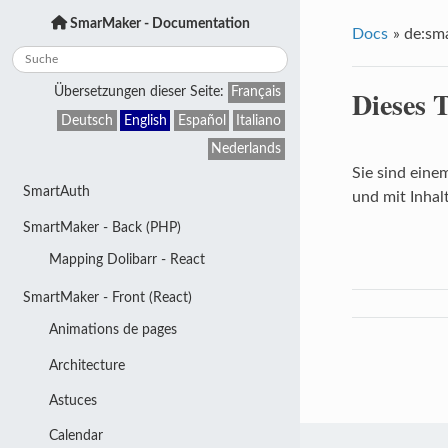
SmarMaker - Documentation
Docs
»
de:sma
Dieses 
Übersetzungen dieser Seite:
Français
Deutsch
English
Español
Italiano
Nederlands
Sie sind eine
SmartAuth
und mit Inhalt
SmartMaker - Back (PHP)
Mapping Dolibarr - React
SmartMaker - Front (React)
Animations de pages
Architecture
Astuces
Calendar