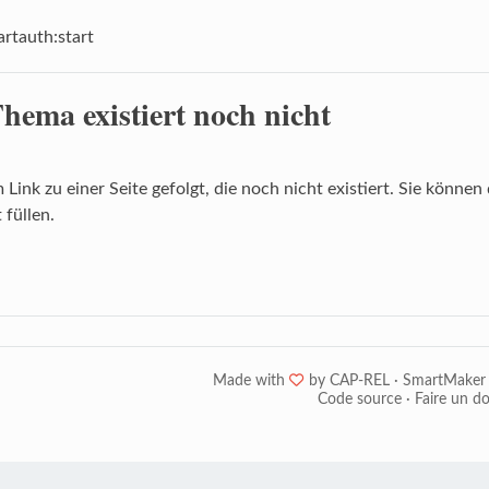
rtauth:start
Thema existiert noch nicht
m Link zu einer Seite gefolgt, die noch nicht existiert. Sie könne
 füllen.
Made with
❤
by
CAP-REL
·
SmartMaker
Code source
·
Faire un d